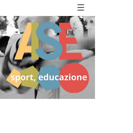
Via Alessandro Volta n.53
20010 - Santo Stefano
Ticino (MI)
C.F.
97284010150
Email: