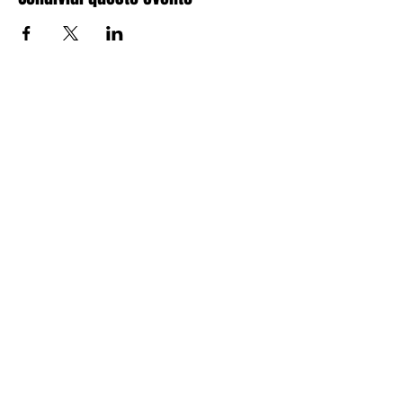
Via Alessandro Volta n.53
20010 - Santo Stefano Ticino
(MI)
C.F.
97284010150
Email:
aise.segreteria@gmail.com
Seguici