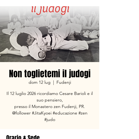
Non toglietemi il judogi
dom 12 lug
  |  
Fudenji
Il 12 luglio 2026 ricordiamo Cesare Barioli e il
suo pensiero,
presso il Monastero zen Fudenji, PR.
@follower #JitaKyoei #educazione #zen
#judo
Orario & Sede