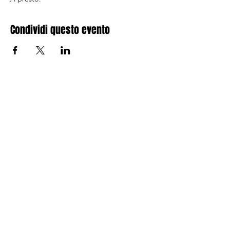
Condividi questo evento
Via Alessandro Volta n.53
20010 - Santo Stefano Ticino
(MI)
C.F.
97284010150
Email:
aise.segreteria@gmail.com
Seguici