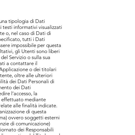
cuna tipologia di Dati
testi informativi visualizzati
e o, nel caso di Dati di
ificato, tutti i Dati
essere impossibile per questa
ativi, gli Utenti sono liberi
del Servizio o sulla sua
ti a contattare il
Applicazione o dei titolari
tente, oltre alle ulteriori
ità dei Dati Personali di
mento dei Dati
dire l’accesso, la
ne effettuato mediante
ate alle finalità indicate.
ganizzazione di questa
ma) ovvero soggetti esterni
genzie di comunicazione)
giornato dei Responsabili