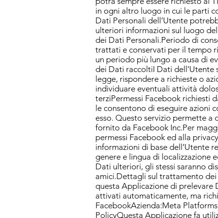
potrà sempre essere richiesto al T
in ogni altro luogo in cui le parti 
Dati Personali dell’Utente potrebbe
ulteriori informazioni sul luogo de
dei Dati Personali.Periodo di con
trattati e conservati per il tempo r
un periodo più lungo a causa di ev
dei Dati raccoltiI Dati dell’Utente 
legge, rispondere a richieste o azion
individuare eventuali attività dolo
terziPermessi Facebook richiesti
le consentono di eseguire azioni c
esso. Questo servizio permette a q
fornito da Facebook Inc.Per maggi
permessi Facebook ed alla privacy 
informazioni di base dell’Utente 
genere e lingua di localizzazione e
Dati ulteriori, gli stessi saranno d
amici.Dettagli sul trattamento dei
questa Applicazione di prelevare Da
attivati automaticamente, ma rich
FacebookAzienda:Meta Platforms, I
PolicyQuesta Applicazione fa utili