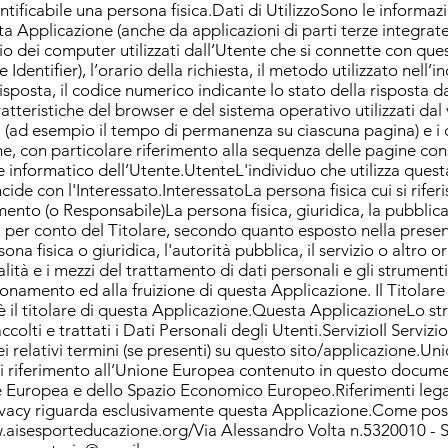
ntificabile una persona fisica.Dati di UtilizzoSono le informaz
Applicazione (anche da applicazioni di parti terze integrate 
inio dei computer utilizzati dall’Utente che si connette con ques
entifier), l’orario della richiesta, il metodo utilizzato nell’ino
isposta, il codice numerico indicante lo stato della risposta da
ratteristiche del browser e del sistema operativo utilizzati dal v
 (ad esempio il tempo di permanenza su ciascuna pagina) e i det
ne, con particolare riferimento alla sequenza delle pagine cons
e informatico dell’Utente.UtenteL'individuo che utilizza quest
ide con l'Interessato.InteressatoLa persona fisica cui si rifer
ento (o Responsabile)La persona fisica, giuridica, la pubblic
li per conto del Titolare, secondo quanto esposto nella presen
ona fisica o giuridica, l'autorità pubblica, il servizio o altr
alità e i mezzi del trattamento di dati personali e gli strument
zionamento ed alla fruizione di questa Applicazione. Il Titolar
è il titolare di questa Applicazione.Questa ApplicazioneLo 
olti e trattati i Dati Personali degli Utenti.ServizioIl Servizi
i relativi termini (se presenti) su questo sito/applicazione.U
i riferimento all’Unione Europea contenuto in questo documen
one Europea e dello Spazio Economico Europeo.Riferimenti le
privacy riguarda esclusivamente questa Applicazione.Come po
aisesporteducazione.org/Via
Alessandro Volta n.5320010 - S