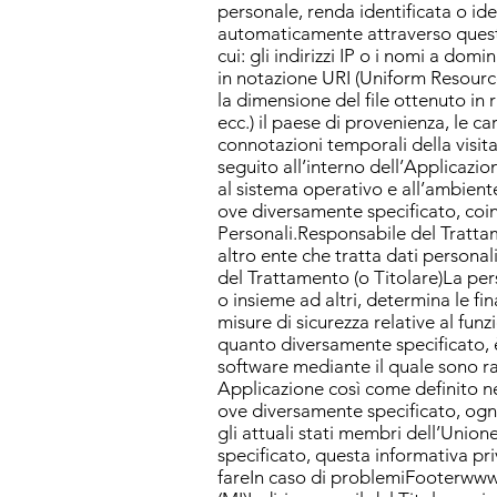
personale, renda identificata o ide
automaticamente attraverso questa 
cui: gli indirizzi IP o i nomi a dom
in notazione URI (Uniform Resource Id
la dimensione del file ottenuto in r
ecc.) il paese di provenienza, le ca
connotazioni temporali della visita
seguito all’interno dell’Applicazio
al sistema operativo e all’ambient
ove diversamente specificato, coinc
Personali.Responsabile del Trattam
altro ente che tratta dati persona
del Trattamento (o Titolare)La pers
o insieme ad altri, determina le fin
misure di sicurezza relative al fun
quanto diversamente specificato, 
software mediante il quale sono racc
Applicazione così come definito ne
ove diversamente specificato, ogn
gli attuali stati membri dell’Uni
specificato, questa informativa 
fareIn caso di problemiFooter
www.