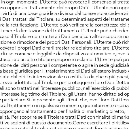
nso in ogni momento. L’Utente può revocare il consenso al trat
o.opporsi al trattamento dei propri Dati. L’Utente può oppo
 virtù di una base giuridica diversa dal consenso.accedere ai 
i Dati trattati dal Titolare, su determinati aspetti del tratta
ere la rettificazione. L’Utente può verificare la correttezza dei
tenere la limitazione del trattamento. L’Utente può richiedere
caso il Titolare non tratterà i Dati per alcun altro scopo se no
zione o rimozione dei propri Dati Personali. L’Utente può ric
evere i propri Dati o farli trasferire ad altro titolare. L’Utente
, di uso comune e leggibile da dispositivo automatico e, ove t
stacoli ad un altro titolare.proporre reclamo. L’Utente può 
tezione dei dati personali competente o agire in sede giudizial
 base giuridica per il trasferimento di Dati all'estero incluso 
lata dal diritto internazionale o costituita da due o più pae
urezza adottate dal Titolare per proteggere i loro Dati.Dettagli
ono trattati nell’interesse pubblico, nell’esercizio di pubblici
interesse legittimo del Titolare, gli Utenti hanno diritto ad o
 particolare.Si fa presente agli Utenti che, ove i loro Dati fosse
i al trattamento in qualsiasi momento, gratuitamente e senza
 oppongano al trattamento per finalità di marketing diretto, i
lità. Per scoprire se il Titolare tratti Dati con finalità di mark
ttive sezioni di questo documento.Come esercitare i dirittiEven
re indirizzate al Titolare attraverso i recapiti forniti in ques