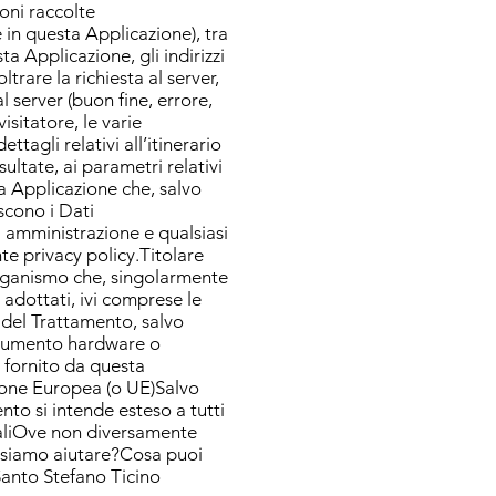
ioni raccolte
in questa Applicazione), tra
ta Applicazione, gli indirizzi
ltrare la richiesta al server,
l server (buon fine, errore,
isitatore, le varie
tagli relativi all’itinerario
ultate, ai parametri relativi
a Applicazione che, salvo
iscono i Dati
a amministrazione e qualsiasi
te privacy policy.Titolare
o organismo che, singolarmente
i adottati, ivi comprese le
e del Trattamento, salvo
strumento hardware o
o fornito da questa
nione Europea (o UE)Salvo
to si intende esteso a tutti
galiOve non diversamente
ssiamo aiutare?Cosa puoi
anto Stefano Ticino