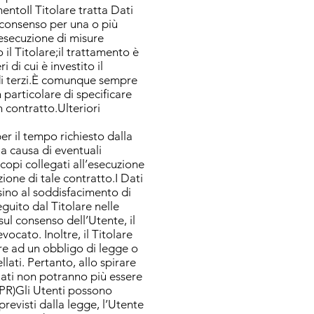
entoIl Titolare tratta Dati
l consenso per una o più
'esecuzione di misure
il Titolare;il trattamento è
 di cui è investito il
 di terzi.È comunque sempre
 particolare di specificare
 contratto.Ulteriori
r il tempo richiesto dalla
 a causa di eventuali
scopi collegati all’esecuzione
ione di tale contratto.I Dati
 sino al soddisfacimento di
eguito dal Titolare nelle
ul consenso dell’Utente, il
cato. Inoltre, il Titolare
re ad un obbligo di legge o
lati. Pertanto, allo spirare
i Dati non potranno più essere
DPR)Gli Utenti possono
 previsti dalla legge, l’Utente