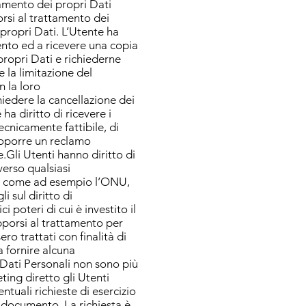
tamento dei propri Dati
rsi al trattamento dei
propri Dati. L’Utente ha
mento ed a ricevere una copia
 propri Dati e richiederne
 la limitazione del
n la loro
hiedere la cancellazione dei
 ha diritto di ricevere i
ecnicamente fattibile, di
proporre un reclamo
e.Gli Utenti hanno diritto di
verso qualsiasi
si, come ad esempio l’ONU,
 sul diritto di
 poteri di cui è investito il
pporsi al trattamento per
ro trattati con finalità di
 fornire alcuna
 Dati Personali non sono più
eting diretto gli Utenti
tuali richieste di esercizio
to documento. La richiesta è