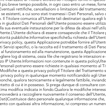
el più breve tempo possibile, in ogni caso entro un mese, forn
Eventuali rettifiche, cancellazioni o limitazioni del trattame
se esistenti, a cui sono stati trasmessi i Dati Personali, salvo c
Il Titolare comunica all'Utente tali destinatari qualora egli lo
in giudizioI Dati Personali dell’Utente possono essere utilizza
alla sua eventuale instaurazione per la difesa da abusi nell'uti
’Utente.L’Utente dichiara di essere consapevole che il Titolar
autorità pubbliche.Informative specificheSu richiesta dell’Utent
rivacy policy, questa Applicazione potrebbe fornire all'Utent
 Servizi specifici, o la raccolta ed il trattamento di Dati Pers
l funzionamento ed alla manutenzione, questa Applicazione e 
gliere log di sistema, ossia file che registrano le interazioni
izzo IP Utente.Informazioni non contenute in questa policyUlter
Personali potranno essere richieste in qualsiasi momento al T
Modifiche a questa privacy policyIl Titolare del Trattamento si r
 privacy policy in qualunque momento notificandolo agli Uten
nonché, qualora tecnicamente e legalmente fattibile, inviando 
ntatto di cui è in possesso. Si prega dunque di consultare co
ltima modifica indicata in fondo.Qualora le modifiche interess
e provvederà a raccogliere nuovamente il consenso dell’Utente,
o Dati)Costituisce dato personale qualunque informazione che
nto con qualsiasi altra informazione, ivi compreso un numero