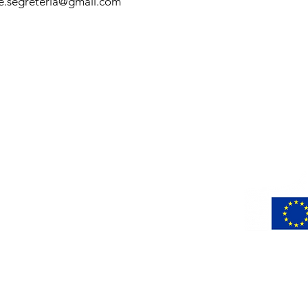
se.segreteria@gmail.com
Co-found
ail.com