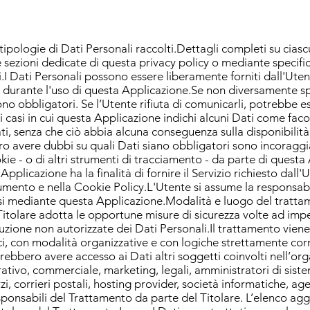
i tipologie di Dati Personali raccolti.Dettagli completi su cias
e sezioni dedicate di questa privacy policy o mediante specifici 
i.I Dati Personali possono essere liberamente forniti dall'Utent
 durante l'uso di questa Applicazione.Se non diversamente spec
ono obbligatori. Se l’Utente rifiuta di comunicarli, potrebbe 
i casi in cui questa Applicazione indichi alcuni Dati come facolt
ti, senza che ciò abbia alcuna conseguenza sulla disponibilità 
ro avere dubbi su quali Dati siano obbligatori sono incoraggia
kie - o di altri strumenti di tracciamento - da parte di questa 
 Applicazione ha la finalità di fornire il Servizio richiesto dall'U
cumento e nella Cookie Policy.L'Utente si assume la responsabil
visi mediante questa Applicazione.Modalità e luogo del tratta
Titolare adotta le opportune misure di sicurezza volte ad impe
truzione non autorizzate dei Dati Personali.Il trattamento vie
i, con modalità organizzative e con logiche strettamente correl
otrebbero avere accesso ai Dati altri soggetti coinvolti nell’or
tivo, commerciale, marketing, legali, amministratori di siste
erzi, corrieri postali, hosting provider, società informatiche, a
ponsabili del Trattamento da parte del Titolare. L’elenco ag