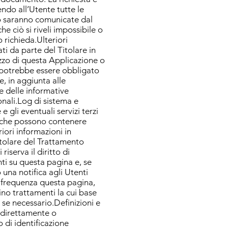
endo all’Utente tutte le
nto saranno comunicate dal
he ciò si riveli impossibile o
 richieda.Ulteriori
ti da parte del Titolare in
lizzo di questa Applicazione o
e potrebbe essere obbligato
e, in aggiunta alle
e delle informative
onali.Log di sistema e
gli eventuali servizi terzi
 e che possono contenere
iori informazioni in
itolare del Trattamento
iserva il diritto di
ti su questa pagina e, se
una notifica agli Utenti
n frequenza questa pagina,
ino trattamenti la cui base
 se necessario.Definizioni e
, direttamente o
 di identificazione