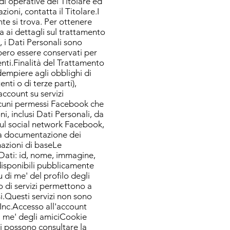
di operative del Titolare ed
zioni, contatta il Titolare.I
nte si trova. Per ottenere
a ai dettagli sul trattamento
 i Dati Personali sono
bbero essere conservati per
enti.Finalità del Trattamento
adempiere agli obblighi di
enti o di terze parti),
account su servizi
lcuni permessi Facebook che
, inclusi Dati Personali, da
sul social network Facebook,
lla documentazione dei
mazioni di baseLe
Dati: id, nome, immagine,
 disponibili pubblicamente
u di me' del profilo degli
o di servizi permettono a
si.Questi servizi non sono
Inc.Accesso all'account
i me' degli amiciCookie
ti possono consultare la