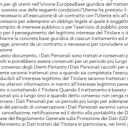
i per gli utenti nell'Unione EuropeaBase giuridica del trattam
so sussista una delle seguenti condizioni:l’Utente ha prestato i
è necessario all'esecuzione di un contratto con l’Utente e/o all
ecessario per adempiere un obbligo legale al quale è soggetto 
mpito di interesse pubblico o per l'esercizio di pubblici poteri
io per il perseguimento del legittimo interesse del Titolare o
chiarire la concreta base giuridica di ciascun trattamento ed in
 legge, previsto da un contratto o necessario per concludere un
azione
esto documento, i Dati Personali sono trattati e conservati pe
ccolti e potrebbero essere conservati per un periodo più lungo
l consenso degli Utenti.Pertanto:I Dati Personali raccolti per 
’Utente saranno trattenuti sino a quando sia completata l’esecuz
nducibili all’interesse legittimo del Titolare saranno trattenuti
re ulteriori informazioni in merito all’interesse legittimo pers
to o contattando il Titolare.Quando il trattamento è basato s
sonali più a lungo sino a quando detto consenso non venga revo
rvare i Dati Personali per un periodo più lungo per adempie
e del periodo di conservazione i Dati Personali saranno cancel
o, cancellazione, rettificazione ed il diritto alla portabilità de
la base del Regolamento Generale sulla Protezione dei Dati (G
ferimento ai Dati trattati dal Titolare.In particolare, nei limiti