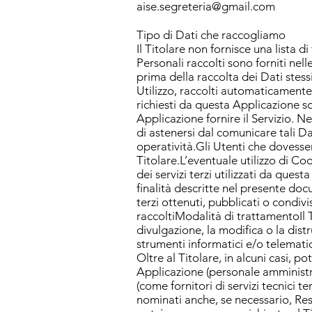
aise.segreteria@gmail.com
Tipo di Dati che raccogliamo
Il Titolare non fornisce una lista d
Personali raccolti sono forniti nell
prima della raccolta dei Dati stess
Utilizzo, raccolti automaticamente
richiesti da questa Applicazione s
Applicazione fornire il Servizio. Ne
di astenersi dal comunicare tali Da
operatività.Gli Utenti che dovesse
Titolare.L’eventuale utilizzo di Coo
dei servizi terzi utilizzati da questa
finalità descritte nel presente do
terzi ottenuti, pubblicati o condi
raccoltiModalità di trattamentoIl 
divulgazione, la modifica o la dis
strumenti informatici e/o telematic
Oltre al Titolare, in alcuni casi, p
Applicazione (personale amministra
(come fornitori di servizi tecnici t
nominati anche, se necessario, Res