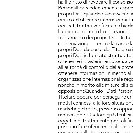
ha il diritto di:revocare il conse
Personali precedentemente espress
propri Dati quando esso avviene in
diritto ad ottenere informazioni su
dei Dati trattati.verificare e chied
l’aggiornamento o la correzione.ot
trattamento dei propri Dati. In tal 
conservazione.ottenere la cancella
propri Dati da parte del Titolare.ric
propri Dati in formato strutturato
ottenerne il trasferimento senza o
all’autorità di controllo della pro
ottenere informazioni in merito alla
organizzazione internazionale rego
nonché in merito alle misure di sic
opposizioneQuando i Dati Personali s
Titolare oppure per perseguire un 
motivi connessi alla loro situazione
marketing diretto, possono oppors
motivazione. Qualora gli Utenti si
oggetto di trattamento per tali fina
possono fare riferimento alle rispe
dei diritti dell'Utente possono esse