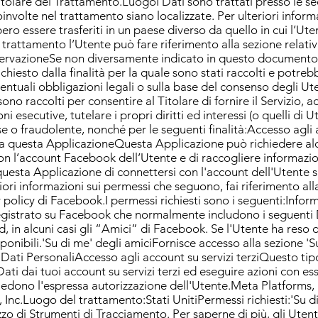
itolare del Trattamento.LuogoI Dati sono trattati presso le se
coinvolte nel trattamento siano localizzate. Per ulteriori informa
ro essere trasferiti in un paese diverso da quello in cui l’Ute
l trattamento l’Utente può fare riferimento alla sezione relativ
servazioneSe non diversamente indicato in questo documento,
ichiesto dalla finalità per la quale sono stati raccolti e potre
entuali obbligazioni legali o sulla base del consenso degli Ut
sono raccolti per consentire al Titolare di fornire il Servizio, 
i esecutive, tutelare i propri diritti ed interessi (o quelli di Ut
se o fraudolente, nonché per le seguenti finalità:Accesso agli 
 da questa ApplicazioneQuesta Applicazione può richiedere a
on l’account Facebook dell’Utente e di raccogliere informazioni
uesta Applicazione di connettersi con l'account dell'Utente 
ori informazioni sui permessi che seguono, fai riferimento a
policy di Facebook.I permessi richiesti sono i seguenti:Infor
registrato su Facebook che normalmente includono i seguenti 
d, in alcuni casi gli “Amici” di Facebook. Se l'Utente ha reso
isponibili.'Su di me' degli amiciFornisce accesso alla sezione 'S
 Dati PersonaliAccesso agli account su servizi terziQuesto tip
ti dai tuoi account su servizi terzi ed eseguire azioni con es
iedono l'espressa autorizzazione dell'Utente.Meta Platforms, 
nc.Luogo del trattamento:Stati UnitiPermessi richiesti:'Su d
zzo di Strumenti di Tracciamento. Per saperne di più, gli Uten